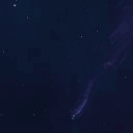
英国专线
实力强
辉达娱乐供应链是区别于传统邮政和商业服务商，优化服
力、清关、派送等优势资源。
服务全