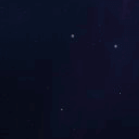
强化供应链整合与物流网络布局，深挖海外市场潜力
近年来，我国外贸呈现出良好的发展态势，不断取得新突破。2024
21.17 万亿元，规...
行业新闻
中国跨境电商迅猛发展，海外仓建设成关键助力
中国商务部最新发布的数据显示，中国跨境电商领域呈现出蓬勃发展
突破12万家大关，海外仓建设...
行业新闻