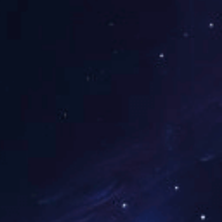
公司成立
公司地址