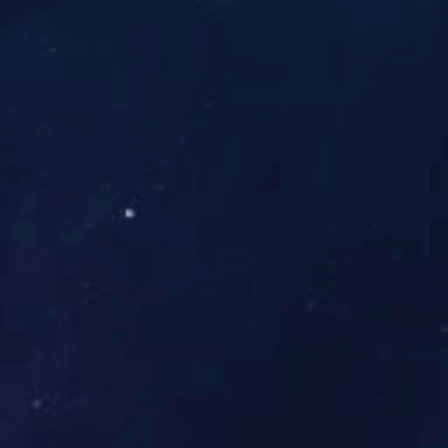
法国专线
技大数据、资源整合等形式，助力中方卖家需求的物流订单安全
送时效。