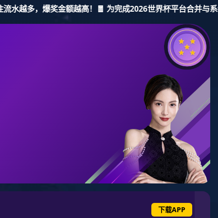
产品服务
辉达娱乐
案例展示