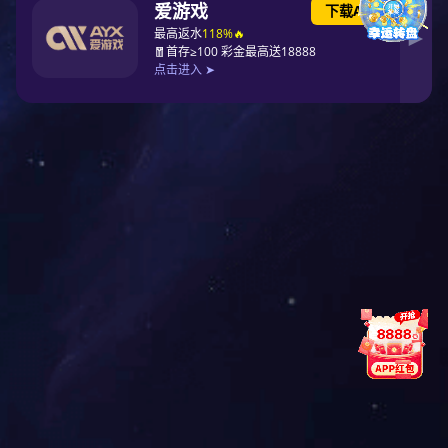
相关推荐
国际物流的特点
2023-09-15
国际物流一个非常重要的特点是，各国物流环境的差异，尤其是
物流软环境的差异。不同国家的不同物流适用法律使国际物流的
复杂性远高于一国的国内物流，甚至会阻断国...
行业新闻
国际物流的概念发展
2023-09-15
国际物流发展历史第一阶段：20世纪50年代至80年代初。这一阶
段物流设施和物流技术得到了极大的发展，建立了配送中心，广
泛运用电子计算机进行管理，出现了立...
行业新闻