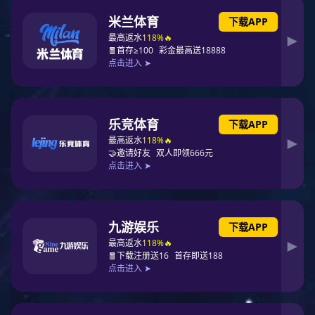
2024-08-21 13:50:03
深圳市辉达娱乐供应链管理有限公
增值服务
司
赫伯罗特（Hapag-Lloyd）的首席执行官Rolf Habben Jansen在周一
的在线新闻发布会上指出，当前美国港口潜在的罢工风险正促使
货运量明显回升，这一趋势受到市场急于补充库存的强烈驱动。
随着货运工会与港口管理层的合同谈判进入关键阶段，行业分析
师们正紧盯9月底这一最终期限，以防罢工事件对全球供应链造成
进一步冲击。
Habben Jansen强调，在9月30日劳动合同到期之前，客户们纷纷抓
住时机增加货物采购，以应对可能的不确定性和供应链中断。他
进一步解释道，美国市场的库存水平正在逐步恢复正常，去年因
利率上升而出现的库存缩减现象现已得到扭转，库存量正稳步回
升。
针对美国总统候选人唐纳德·特朗普提出的若再次当选将提高进口