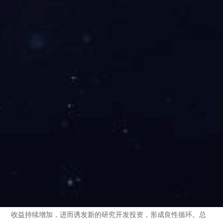
仅有赖于物流企业本身的努力，而且特别倚重于政府的支持。而
如何围绕机场、港口建立保税区、保税仓库，提供“点到点”服
务、“一站式”服务，则是国际物流中心规划必须深入考虑的问题。
运输更加现代化
国际物流的支点离不开运输与仓储。而要适应当今国际竞争
快节奏的特点，仓储和运输都要求现代化，要求通过实现高度的
机械化、自动化、标准化手段来提高物流的速度和效率。国际物
流运输的最主要方式是海运，有一部分是空运，但它还会渗透在
其国内的其他一部分运输，因此，国际物流要求建立起海路、空
运、铁路、公路的“立体化”运输体系，来实现快速便捷的“一条
龙”服务。为了提高物流的便捷化，当前世界各国都在采用先进的
物流技术，开发新的运输和装卸机械，大力改进运输方式，比如
应用现代化物流手段和方式，发展集装箱运输、托盘技术等等。
美国的物流效率之所以高，原因在于美国的物流模式是善于将各
种新技术有机融入具体物流运作中，因而能在世界上率先实现高
度的物流集成化和便利化。这也使从事物流的企业，利润和投资
收益持续增加，进而诱发新的研究开发投资，形成良性循环。总