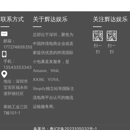
联系方式
关于辉达娱乐
关注辉达娱乐
总部位于深圳，聚焦为
邮箱：
中国跨境电商企业或卖
扫一
扫一
17727480635@163.com
扫
扫
家提供优质的跨境国际
手机：
小包裹直发服务，是
13543353343
Amazon、Wish、
JOOM、VOVA、
地址：深圳市
宝安区福永街
Shopify独立站等国际主
道怀德社区
流电商平台认可的物流
翠岗工业三区
运输服务商。
7栋101-1
备案号：
粤ICP备2023105032号-1