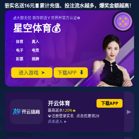
辉达娱乐
深圳市辉达娱乐供应链管理有限公司
辉达娱乐
当前位置：
辉达娱乐
>
辉达娱乐
>
行业新闻
>
国际物流的发展趋势
产品服务
辉达娱乐
辉达娱乐
国际专线
辉达娱乐-辉达注册-官方指定注册登录平台
重要公告
辉达娱乐
市场活动
行业新闻
案例展示
空运服务
重要公告
国际物流的发展趋势
关于辉达娱乐
普件运输
辉达娱乐
客户案例
由于现代物流业对该国经济发展、国民生活提高和竞争实力增强
有着重要的影响，因此，世界各国都十分重视物流业的现代化和
联系辉达娱乐
货运通知
市场活动
合作伙伴
国际化，从而使国际物流发展呈现出一系列新的趋势和特点
等通知放货
行业新闻
人才招聘
2023-09-15 11:08:04
深圳市云玺科技物流有限公司
签收单返回