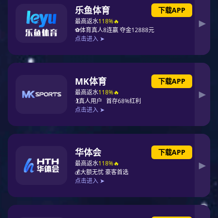
个物流系统打造成一个高效、通畅、可控制的流通体系，以此来
减少流通环节、节约流通费用，达到实现科学的物流管理、提高
流通的效率和效益的目的，以适应在经济全球化背景下“物流无国
界”的发展趋势。可以说，过去物流企业的单个企业之间的竞争，
已经演变成一群物流企业与另一群物流企业的竞争、一个供应链
与另一个供应链的竞争、一个物流体系与另一个物流体系的竞
争。物流企业所参与的国际物流系统的规模越大，物流的效率就
越高，物流的成本就越低，物流企业的竞争力就越强，这种竞争
是既有竞争、又有合作的“共赢”关系。国际物流的这种集成化趋
势，是一个国家为适应国际竞争正在形成的跨部门、跨行业、跨
区域的社会系统，是一个国家流通业正在走向现代化的主要标
志，也是一个国家综合国力的具体体现。当前，国际物流向集成
化方向发展主要表现在两个方面：一是大力建设物流园区，二是
加快物流企业整合。物流园区建设有利于实现物流企业的专业化
和规模化，发挥它们的整体优势和互补优势;物流企业整合，特别
是一些大型物流企业跨越国境展开“横联纵合”式的并购，或形成物
流企业间的合作并建立战略联盟，有利于拓展国际物流市场，争
取更大的市场份额，加速该国物流业深度地向国际化方向发展。