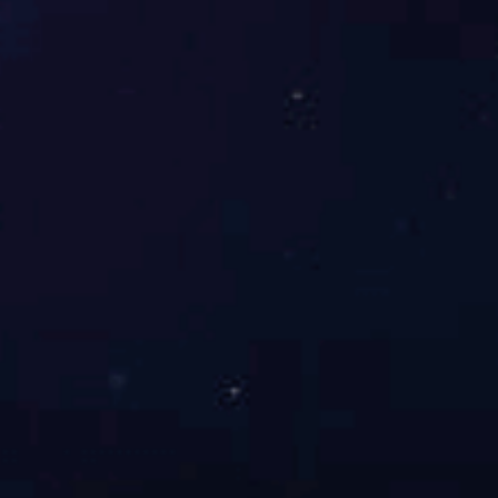
为了适应国际贸易的急剧扩大，许多发达国家都致力于港
口、机场、铁路、高速公路、立体仓库的建设，一些国际物流园
区也因此应运而生。这些园区一般选择靠近大型港口和机场兴
建，依托重要港口和机场，形成处理国际贸易的物流中心，并根
据国际贸易的发展和要求，提供更多的物流服务。如日本，为了
提高中心港口和机场的国际物流功能，重点在京滨港、名古屋
港、大阪港、神户港进行超级中枢港口项目建设，对成田机场、
关西机场、羽田机场进行扩建，并在这些国际中心港口和空港附
近设立物流中心，提高国际货物的运输和处理能力。这些国际物
流中心，一般都具有保税区的功能。此外，港口还实现24小时作
业，国际空运货物实现24小时运营。在通关和其他办证方面，也
提供许多便利。国际物流和国内物流，实际上是货物在两个关税
区的转接和跨国界的流动，要实现国内流通体系和国际流通体系
的无障碍连接，必须减轻国际物流企业的负担、简化行政手续、
提高通关的便利化程度。日本在这方面实行了同一窗口办理方
式，简化了进出口以及机场港口办理手续，迅速而准确地进行检
疫、安全性和通关检查。因此，国际物流园区的便利化发展，不