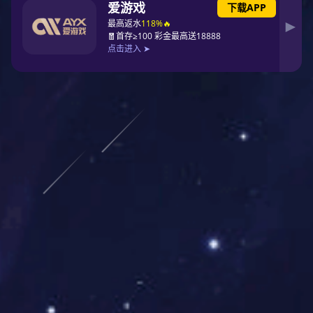
管理更加网络化
在系统工程思想的指导下，以现代信息技术提供的条件，强
化资源整合和优化物流过程是当今国际物流发展的最本质特征。
信息化与标准化这两大关键技术对当前国际物流的整合与优化起
到了革命性的影响。同时，又由于标准化的推行，使信息化的进
一步普及获得了广泛的支撑，使国际物流可以实现跨国界、跨区
域的信息共享，物流信息的传递更加方便、快捷、准确，加强了
整个物流系统的信息连接。现代国际物流就是这样在信息系统和
标准化的共同支撑下，借助于储运和运输等系统的参与、借助于
各种物流设施的帮助，形成了一个纵横交错、四通八达的物流网
络，使国际物流覆盖面不断扩大，规模经济效益更加明显。以法
国kn公司为例，该公司在没有自己的轮船、汽车等运输工具的情
况下，通过自行设计开发的全程物流信息系统，对世界各地的物
流资源进行整合，在全球98个国家、600个城市开展物流服务，
形成了一个强大的物流网络。该公司空运业务已排名世界第五，
每周运输量1。9万次，海运业务一年毛利约为40亿欧元。