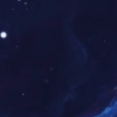
标准更加统一化
国际物流的标准化是以国际物流为一个大系统，制定系统内
部设施、机械装备、专用工具等各个分系统的技术标准;制定各系
统内分领域的包装、装卸、运输、配送等方面的工作标准;以系统
为出发点，研究各分系统与分领域中技术标准与工作标准的配合
性;按配合性要求，统一整个国际物流系统的标准;最后研究国际物
流系统与其他相关系统的配合问题，谋求国际物流大系统标准的
统一。随着经济全球化的不断深入，世界各国都很重视该国物流
与国际物流的相互衔接问题，努力使该国物流在发展的初期，其
标准就力求与国际物流的标准体系相一致。因为如果不这样做，
以后不仅会加大与国际交往的技术难度，更重要的是，在的关税
和运费本来就比较高的基础上，又增加了与国际标准不统一所造
成的工作量，将使整个外贸物流成本增加。因此，国际物流的标
准化问题不能不引起更多的重视。跨国公司的全球化经营，正在
极大地影响物流全球性标准化的建立。一些国际物流行业和协
会，在国际集装箱和EDI技术发展的基础上，开始进一步对物流的
交易条件、技术装备规格，特别是单证、法律条件、管理手段等