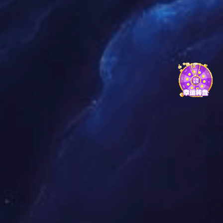
方面推行统一的国际标准，使物流的国际标准更加深入地影响到
国内标准，使国内物流日益与国际物流融为一体。
配送更加精细化
随着现代经济的发展，各产业、部门、企业之间的交换关系
和依赖程度也愈来愈错综复杂，物流是联系这些复杂关系的交换
纽带，它使经济社会的各部分有机地连接起来。在市场需求瞬息
万变和竞争环境日益激烈的情况下，要求物流在企业和整个系统
必须具有更快的响应速度和协同配合的能力。更快的响应速度，
要求物流企业必须及时了解客户的需求信息，全面跟踪和监控需
求的过程，及时、准确、优质地将产品和服务递交到客户手中。
协同配合的能力，要求物流企业必须与供应商和客户实现实时的
沟通与协同，使供应商对自己的供应能力有预见性，能够提供更
好的产品、价格和服务;使客户对自己的需求有清晰的计划性，以
满足自己生产和消费的需要。国际物流为了达到零阻力、无时差
的协同，需要做到与合作伙伴间业务流程的紧密集成，加强预
测、规划和供应，共同分享业务数据、联合进行管理执行以及完
成绩效评估等。只有这样，才能使物流作业更好地满足客户的需