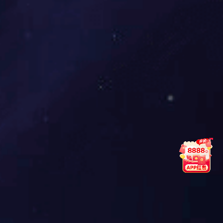
要。由于现代经济专业化分工越来越细，相当一些企业除了自己
生产一部分主要部件外，大部分部件需要外购。国际间的加工贸
易就是这样发展起来的，国际物流企业伴随着国际贸易的分工布
局应运而生。为了适应各制造厂商的生产需求，以及多样、少量
的生产方式，国际物流的高频度、小批量的配送也随之产生。早
在20世纪90年代，台湾电脑业就创建了一种“全球运筹式产销模
式”，就是采取按客户订单、分散生产形式，将电脑的所有零部
件、元器件、芯片外包给世界各地的制造商去生产，然后通过国
际物流网络将这些零部件、元器件、芯片集中到物流配送中心，
再由该配送中心发送给电脑生产厂家。自20世纪80年代以来，美
国、欧洲等一些发达国家开始进行了一场“物流革命”，其内容是对
物流各种功能、要素进行整合，使物流活动系统化、专业化，出
现了专门从事物流服务活动的“第三方物流”企业。随后，各种专业
化的物流服务企业在欧美发达国家大量涌现并加速发展，使物流
服务功能更强大，服务质量更精细。物流产业已经成为发达国家
服务业中的一个重要组成部分。
园区更加便利化