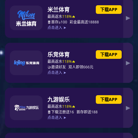
由于现代物流业对该国经济发展、国民生活提高和竞争实力
增值服务
增强有着重要的影响，因此，世界各国都十分重视物流业的现代
化和国际化，从而使国际物流发展呈现出一系列新的趋势和特
点：
系统更加集成化
传统物流一般只是货物运输的起点到终点的流动过程，如，
产品出厂后从包装、运输、装卸到仓储这样一个流程，而现代物
流，从纵向看：它将传统物流向两头延伸并注入新的内涵，即从
最早的货物采购物流开始，经过生产物流再进入销售领域，其间
要经过包装、运输、装卸、仓储、加工配送等过程到最终送达用
户手中，甚至最后还有回收物流，整个过程包括了产品
出“生”入“死”的全过程。从横向看：它将社会物流和企业物流、国
际物流和国内物流等各种物流系统，通过利益输送、股权控制等
形式将它们有机地组织在一起，即通过统筹协调、合理规划来掌
控整个商品的流动过程，以满足各种用户的需求和不断变化的需
要，争取做到效益最大和成本最小。国际物流的集成化，是将整